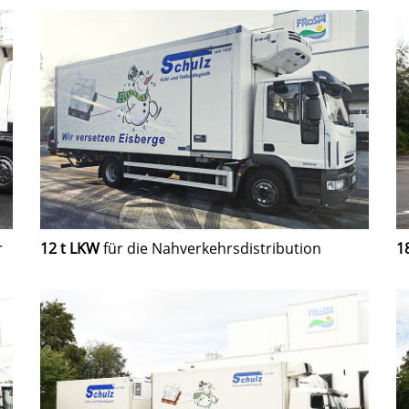
12 t LKW
für die Nahverkehrsdistribution
1
r