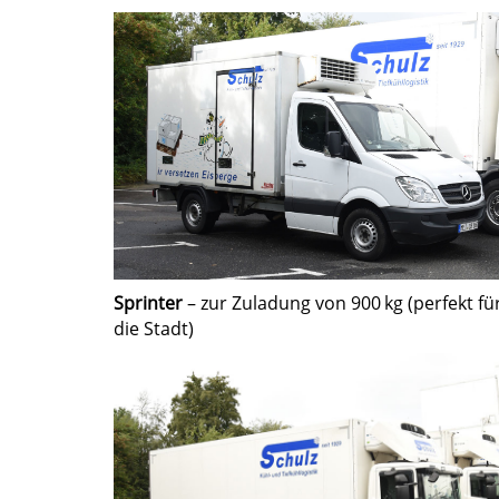
unserer
01
Facebook-
Seite
Sprinter
– zur Zuladung von 900 kg (perfekt fü
die Stadt)