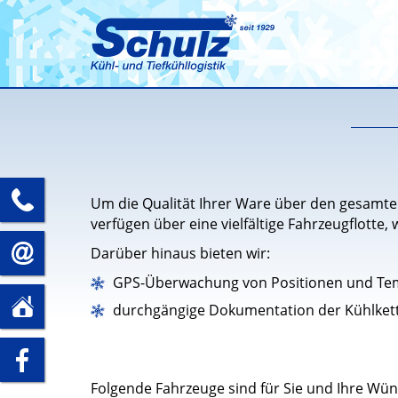
+49
Um die Qualität Ihrer Ware über den gesamte
verfügen über eine vielfältige Fahrzeugflotte
(0)35241
info@spedition-
Darüber hinaus bieten wir:
GPS-Überwachung von Positionen und Te
–
schulz.com
Schulz Speditions GmbH
durchgängige Dokumentation der Kühlket
Döbelner Str. 66
5
01623 Lommatzsch
zu
89
Folgende Fahrzeuge sind für Sie und Ihre Wü