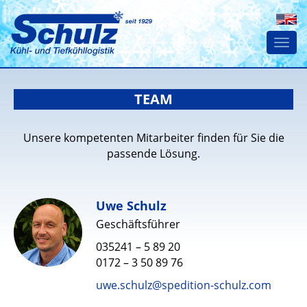
Togg
navi
TEAM
Unsere kompetenten Mitarbeiter finden für Sie die
passende Lösung.
Uwe Schulz
Geschäftsführer
035241 – 5 89 20
0172 – 3 50 89 76
uwe.schulz@spedition-schulz.com