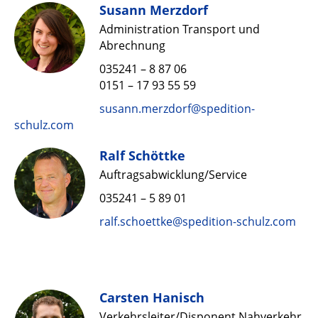
Susann Merzdorf
Administration Transport und
Abrechnung
035241 – 8 87 06
0151 – 17 93 55 59
susann.merzdorf@spedition-
schulz.com
Ralf Schöttke
Auftrags­abwicklung­/­Service
035241 – 5 89 01
ralf.schoettke@spedition-schulz.com
Carsten Hanisch
Verkehrsleiter­/­Disponent Nahverkehr